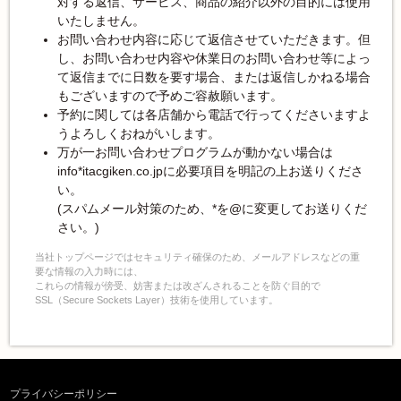
対する返信、サービス、商品の紹介以外の目的には使用
いたしません。
お問い合わせ内容に応じて返信させていただきます。但
し、お問い合わせ内容や休業日のお問い合わせ等によっ
て返信までに日数を要す場合、または返信しかねる場合
もございますので予めご容赦願います。
予約に関しては各店舗から電話で行ってくださいますよ
うよろしくおねがいします。
万が一お問い合わせプログラムが動かない場合は
info*itacgiken.co.jpに必要項目を明記の上お送りくださ
い。
(スパムメール対策のため、*を@に変更してお送りくだ
さい。)
当社トップページではセキュリティ確保のため、メールアドレスなどの重
要な情報の入力時には、
これらの情報が傍受、妨害または改ざんされることを防ぐ目的で
SSL（Secure Sockets Layer）技術を使用しています。
プライバシーポリシー