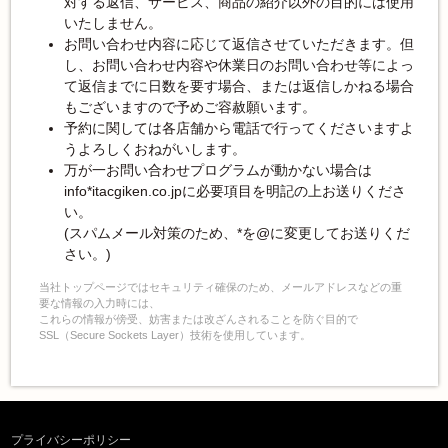
対する返信、サービス、商品の紹介以外の目的には使用
いたしません。
お問い合わせ内容に応じて返信させていただきます。但
し、お問い合わせ内容や休業日のお問い合わせ等によっ
て返信までに日数を要す場合、または返信しかねる場合
もございますので予めご容赦願います。
予約に関しては各店舗から電話で行ってくださいますよ
うよろしくおねがいします。
万が一お問い合わせプログラムが動かない場合は
info*itacgiken.co.jpに必要項目を明記の上お送りくださ
い。
(スパムメール対策のため、*を@に変更してお送りくだ
さい。)
当社トップページではセキュリティ確保のため、メールアドレスなどの重
要な情報の入力時には、
これらの情報が傍受、妨害または改ざんされることを防ぐ目的で
SSL（Secure Sockets Layer）技術を使用しています。
プライバシーポリシー