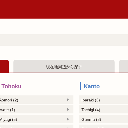
現在地周辺から探す
Tohoku
Kanto
Aomori (2)
Ibaraki (3)
Iwate (1)
Tochigi (4)
Miyagi (5)
Gunma (3)