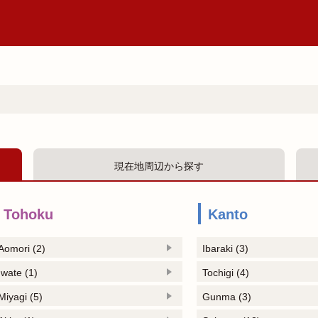
現在地周辺から探す
Tohoku
Kanto
Aomori (2)
Ibaraki (3)
Iwate (1)
Tochigi (4)
Miyagi (5)
Gunma (3)